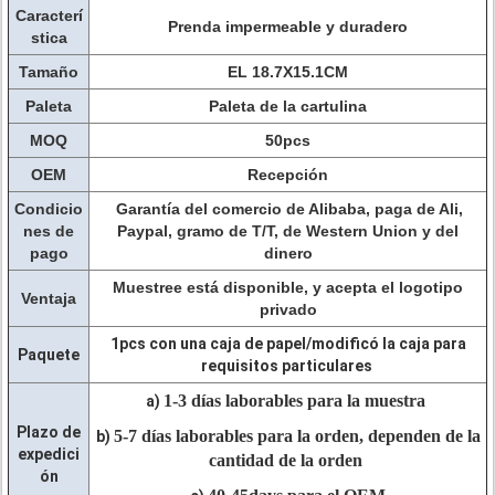
Caracterí
Prenda impermeable y duradero
stica
Tamaño
EL 18.7X15.1CM
Paleta
Paleta de la cartulina
MOQ
50pcs
OEM
Recepción
Condicio
Garantía del comercio de Alibaba, paga de Ali,
nes de
Paypal, gramo de T/T, de Western Union y del
pago
dinero
Muestree está disponible, y acepta el logotipo
Ventaja
privado
1pcs con una caja de papel/modificó la caja para
Paquete
requisitos particulares
1-3 días laborables para la muestra
a)
Plazo de
5-7 días laborables para la orden, dependen de la
b)
expedici
cantidad de la orden
ón